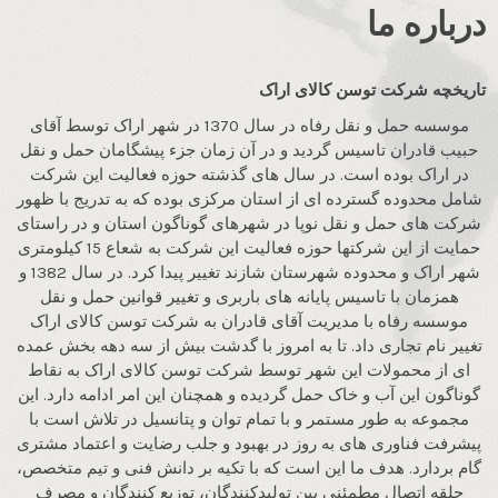
درباره ما
تاریخچه شرکت توسن کالای اراک
موسسه حمل و نقل رفاه در سال 1370 در شهر اراک توسط آقای
حبیب قادران تاسیس گردید و در آن زمان جزء پیشگامان حمل و نقل
در اراک بوده است. در سال های گذشته حوزه فعالیت این شرکت
شامل محدوده گسترده ای از استان مرکزی بوده که به تدریج با ظهور
شرکت های حمل و نقل نوپا در شهرهای گوناگون استان و در راستای
حمایت از این شرکتها حوزه فعالیت این شرکت به شعاع 15 کیلومتری
شهر اراک و محدوده شهرستان شازند تغییر پیدا کرد. در سال 1382 و
همزمان با تاسیس پایانه های باربری و تغییر قوانین حمل و نقل
موسسه رفاه با مدیریت آقای قادران به شرکت توسن کالای اراک
تغییر نام تجاری داد. تا به امروز با گدشت بیش از سه دهه بخش عمده
ای از محمولات این شهر توسط شرکت توسن کالای اراک به نقاط
گوناگون این آب و خاک حمل گردیده و همچنان این امر ادامه دارد. این
مجموعه به طور مستمر و با تمام توان و پتانسیل در تلاش است با
پیشرفت فناوری های به روز در بهبود و جلب رضایت و اعتماد مشتری
گام بردارد. هدف ما این است که با تکیه بر دانش فنی و تیم متخصص،
حلقه اتصال مطمئنی بین تولیدکنندگان، توزیع کنندگان و مصرف